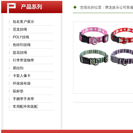
您现在的位置：
腾龙娱乐公司客服
知名客户展示
尼龙挂绳
POLY挂绳
热转印挂绳
提花挂绳
行李带宠物带
易拉扣
卡套人像卡
环保袋布袋
鼠标垫
手腕带手表带
常用配件和装配